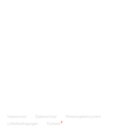
Maschinenfabrik NIEHOFF GmbH & Co. KG
Walter-Niehoff-Str. 2
91126 Schwabach
Anfahrt Google Maps
Fon:
+49 9122 977-0
E-Mail:
info@niehoff.de
Fax:
+49 9122 977-155
Impressum
Datenschutz
Hinweisgebersystem
Lieferbedingungen
Karriere