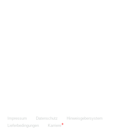
Maschinenfabrik NIEHOFF GmbH & Co. KG
Walter-Niehoff-Str. 2
91126 Schwabach
Anfahrt Google Maps
Fon:
+49 9122 977-0
E-Mail:
info@niehoff.de
Fax:
+49 9122 977-155
Impressum
Datenschutz
Hinweisgebersystem
Lieferbedingungen
Karriere