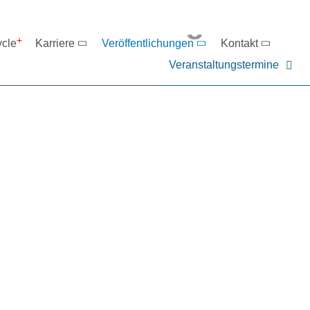
eranstaltungen
ycle
Karriere
Veröffentlichungen
Kontakt
Veranstaltungstermine
er NIEHOFF oder unsere P
ntakt zu uns auf.