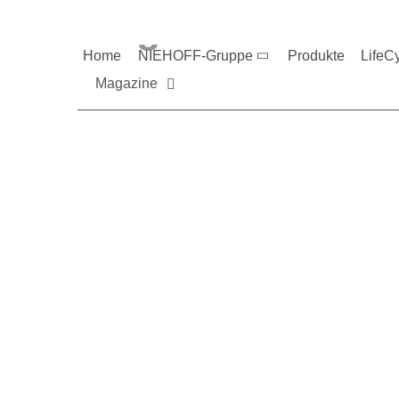
Magazine und V
Home
NIEHOFF-Gruppe
Produkte
LifeC
Magazine
Sie möchten mehr üb
Nehmen Sie gerne Ko