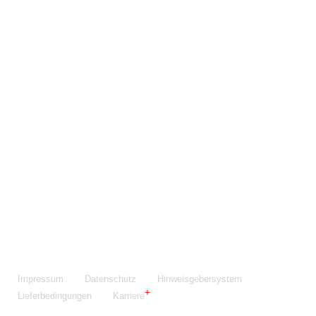
Maschinenfabrik NIEHOFF GmbH & Co. KG
Walter-Niehoff-Str. 2
91126 Schwabach
Anfahrt Google Maps
Fon:
+49 9122 977-0
E-Mail:
info@niehoff.de
Fax:
+49 9122 977-155
Impressum
Datenschutz
Hinweisgebersystem
Lieferbedingungen
Karriere