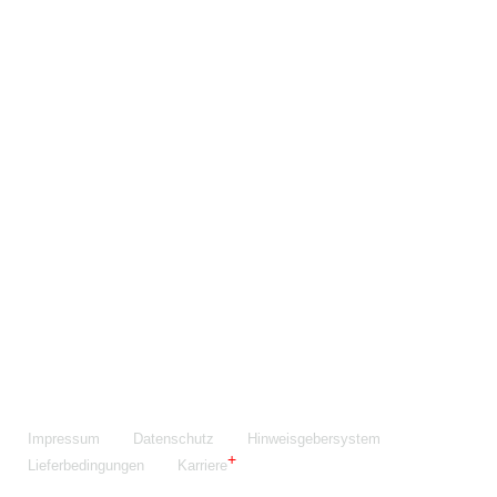
Maschinenfabrik NIEHOFF GmbH & Co. KG
Walter-Niehoff-Str. 2
91126 Schwabach
Anfahrt Google Maps
Fon:
+49 9122 977-0
E-Mail:
info@niehoff.de
Fax:
+49 9122 977-155
Impressum
Datenschutz
Hinweisgebersystem
Lieferbedingungen
Karriere