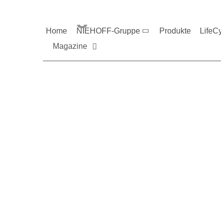
Magazine und V
Home
NIEHOFF-Gruppe
Produkte
LifeC
Magazine
Sie möchten mehr üb
Nehmen Sie gerne Ko