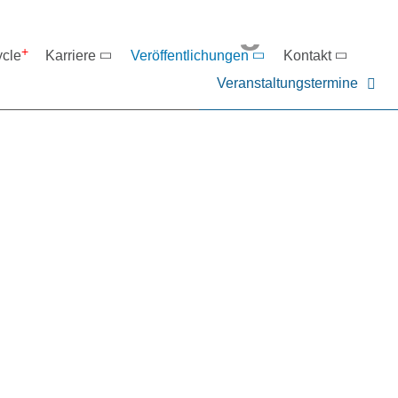
eranstaltungen
ycle
Karriere
Veröffentlichungen
Kontakt
Veranstaltungstermine
er NIEHOFF oder unsere P
ntakt zu uns auf.