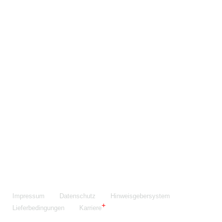
Maschinenfabrik NIEHOFF GmbH & Co. KG
Walter-Niehoff-Str. 2
91126 Schwabach
Anfahrt Google Maps
Fon:
+49 9122 977-0
E-Mail:
info@niehoff.de
Fax:
+49 9122 977-155
Impressum
Datenschutz
Hinweisgebersystem
Lieferbedingungen
Karriere