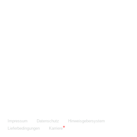
Maschinenfabrik NIEHOFF GmbH & Co. KG
Walter-Niehoff-Str. 2
91126 Schwabach
Anfahrt Google Maps
Fon:
+49 9122 977-0
E-Mail:
info@niehoff.de
Fax:
+49 9122 977-155
Impressum
Datenschutz
Hinweisgebersystem
Lieferbedingungen
Karriere