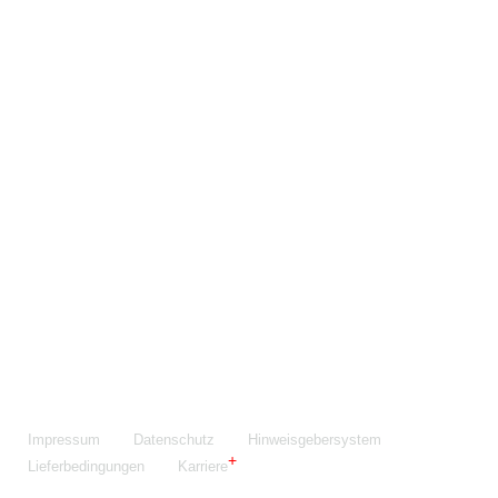
Maschinenfabrik NIEHOFF GmbH & Co. KG
Walter-Niehoff-Str. 2
91126 Schwabach
Anfahrt Google Maps
Fon:
+49 9122 977-0
E-Mail:
info@niehoff.de
Fax:
+49 9122 977-155
Impressum
Datenschutz
Hinweisgebersystem
Lieferbedingungen
Karriere