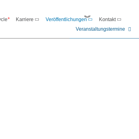
eranstaltungen
ycle
Karriere
Veröffentlichungen
Kontakt
Veranstaltungstermine
er NIEHOFF oder unsere P
ntakt zu uns auf.