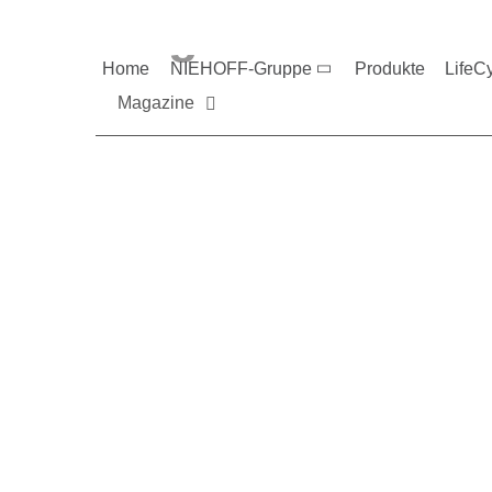
Magazine und V
Home
NIEHOFF-Gruppe
Produkte
LifeC
Magazine
Sie möchten mehr üb
Nehmen Sie gerne Ko