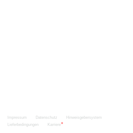
Maschinenfabrik NIEHOFF GmbH & Co. KG
Walter-Niehoff-Str. 2
91126 Schwabach
Anfahrt Google Maps
Fon:
+49 9122 977-0
E-Mail:
info@niehoff.de
Fax:
+49 9122 977-155
Impressum
Datenschutz
Hinweisgebersystem
Lieferbedingungen
Karriere