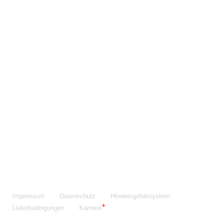
Maschinenfabrik NIEHOFF GmbH & Co. KG
Walter-Niehoff-Str. 2
91126 Schwabach
Anfahrt Google Maps
Fon:
+49 9122 977-0
E-Mail:
info@niehoff.de
Fax:
+49 9122 977-155
Impressum
Datenschutz
Hinweisgebersystem
Lieferbedingungen
Karriere