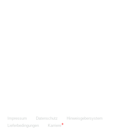
Maschinenfabrik NIEHOFF GmbH & Co. KG
Walter-Niehoff-Str. 2
91126 Schwabach
Anfahrt Google Maps
Fon:
+49 9122 977-0
E-Mail:
info@niehoff.de
Fax:
+49 9122 977-155
Impressum
Datenschutz
Hinweisgebersystem
Lieferbedingungen
Karriere