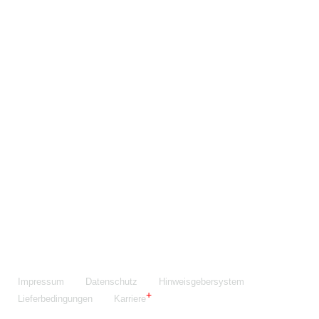
Maschinenfabrik NIEHOFF GmbH & Co. KG
Walter-Niehoff-Str. 2
91126 Schwabach
Anfahrt Google Maps
Fon:
+49 9122 977-0
E-Mail:
info@niehoff.de
Fax:
+49 9122 977-155
Impressum
Datenschutz
Hinweisgebersystem
Lieferbedingungen
Karriere