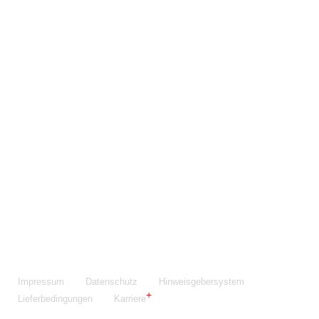
Maschinenfabrik NIEHOFF GmbH & Co. KG
Walter-Niehoff-Str. 2
91126 Schwabach
Anfahrt Google Maps
Fon:
+49 9122 977-0
E-Mail:
info@niehoff.de
Fax:
+49 9122 977-155
Impressum
Datenschutz
Hinweisgebersystem
Lieferbedingungen
Karriere