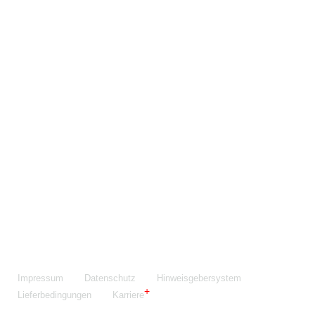
Maschinenfabrik NIEHOFF GmbH & Co. KG
Walter-Niehoff-Str. 2
91126 Schwabach
Anfahrt Google Maps
Fon:
+49 9122 977-0
E-Mail:
info@niehoff.de
Fax:
+49 9122 977-155
Impressum
Datenschutz
Hinweisgebersystem
Lieferbedingungen
Karriere