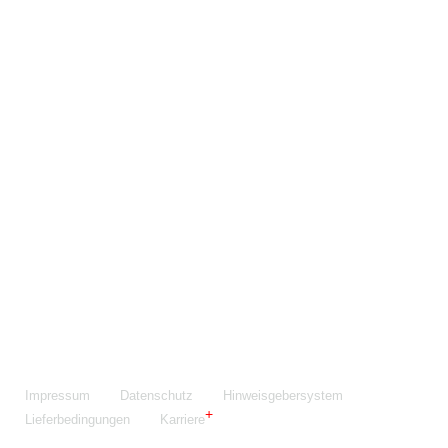
Maschinenfabrik NIEHOFF GmbH & Co. KG
Walter-Niehoff-Str. 2
91126 Schwabach
Anfahrt Google Maps
Fon:
+49 9122 977-0
E-Mail:
info@niehoff.de
Fax:
+49 9122 977-155
Impressum
Datenschutz
Hinweisgebersystem
Lieferbedingungen
Karriere