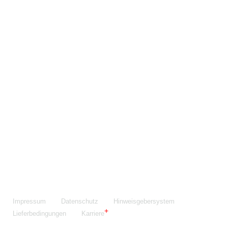
Maschinenfabrik NIEHOFF GmbH & Co. KG
Walter-Niehoff-Str. 2
91126 Schwabach
Anfahrt Google Maps
Fon:
+49 9122 977-0
E-Mail:
info@niehoff.de
Fax:
+49 9122 977-155
Impressum
Datenschutz
Hinweisgebersystem
Lieferbedingungen
Karriere