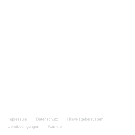
Maschinenfabrik NIEHOFF GmbH & Co. KG
Walter-Niehoff-Str. 2
91126 Schwabach
Anfahrt Google Maps
Fon:
+49 9122 977-0
E-Mail:
info@niehoff.de
Fax:
+49 9122 977-155
Impressum
Datenschutz
Hinweisgebersystem
Lieferbedingungen
Karriere