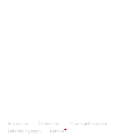
Maschinenfabrik NIEHOFF GmbH & Co. KG
Walter-Niehoff-Str. 2
91126 Schwabach
Anfahrt Google Maps
Fon:
+49 9122 977-0
E-Mail:
info@niehoff.de
Fax:
+49 9122 977-155
Impressum
Datenschutz
Hinweisgebersystem
Lieferbedingungen
Karriere