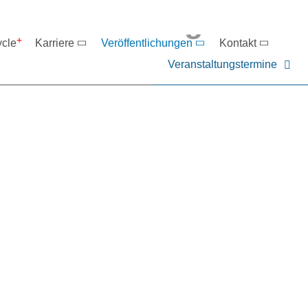
eranstaltungen
ycle
Karriere
Veröffentlichungen
Kontakt
Veranstaltungstermine
er NIEHOFF oder unsere P
ntakt zu uns auf.