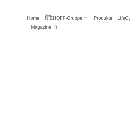
Magazine und V
Home
NIEHOFF-Gruppe
Produkte
LifeC
Magazine
Sie möchten mehr üb
Nehmen Sie gerne Ko