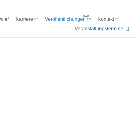
eranstaltungen
ycle
Karriere
Veröffentlichungen
Kontakt
Veranstaltungstermine
er NIEHOFF oder unsere P
ntakt zu uns auf.