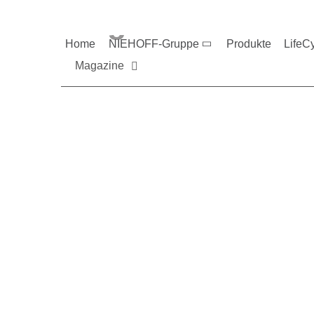
Magazine und V
Home
NIEHOFF-Gruppe
Produkte
LifeC
Magazine
Sie möchten mehr üb
Nehmen Sie gerne Ko