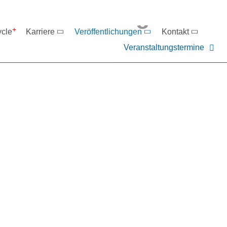
eranstaltungen
ycle
Karriere
Veröffentlichungen
Kontakt
Veranstaltungstermine
er NIEHOFF oder unsere P
ntakt zu uns auf.