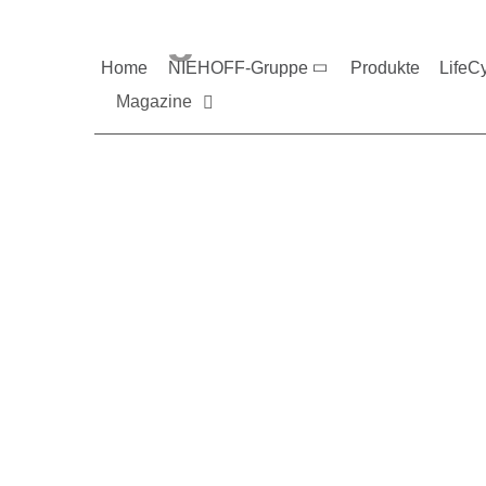
Magazine und V
Home
NIEHOFF-Gruppe
Produkte
LifeC
Magazine
Sie möchten mehr üb
Nehmen Sie gerne Ko