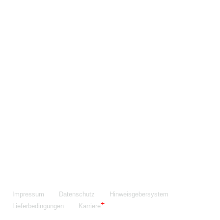
Maschinenfabrik NIEHOFF GmbH & Co. KG
Walter-Niehoff-Str. 2
91126 Schwabach
Anfahrt Google Maps
Fon:
+49 9122 977-0
E-Mail:
info@niehoff.de
Fax:
+49 9122 977-155
Impressum
Datenschutz
Hinweisgebersystem
Lieferbedingungen
Karriere