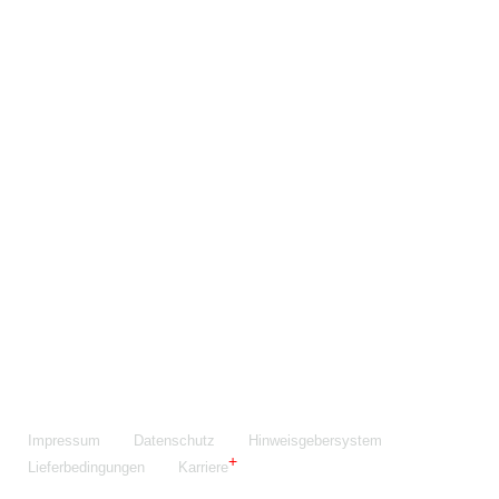
Maschinenfabrik NIEHOFF GmbH & Co. KG
Walter-Niehoff-Str. 2
91126 Schwabach
Anfahrt Google Maps
Fon:
+49 9122 977-0
E-Mail:
info@niehoff.de
Fax:
+49 9122 977-155
Impressum
Datenschutz
Hinweisgebersystem
Lieferbedingungen
Karriere