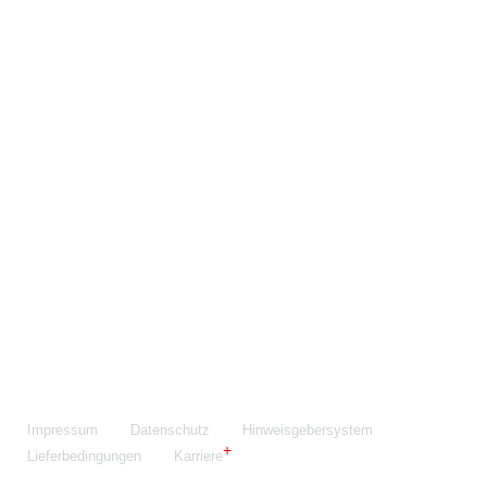
Maschinenfabrik NIEHOFF GmbH & Co. KG
Walter-Niehoff-Str. 2
91126 Schwabach
Anfahrt Google Maps
Fon:
+49 9122 977-0
E-Mail:
info@niehoff.de
Fax:
+49 9122 977-155
Impressum
Datenschutz
Hinweisgebersystem
Lieferbedingungen
Karriere