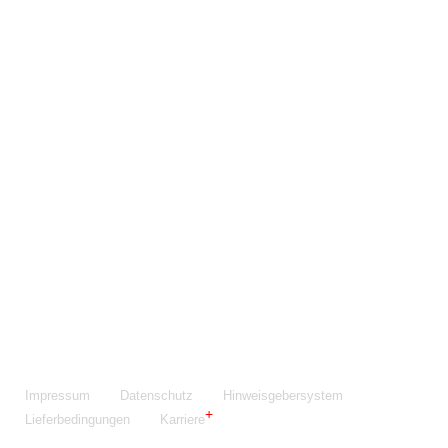
Maschinenfabrik NIEHOFF GmbH & Co. KG
Walter-Niehoff-Str. 2
91126 Schwabach
Anfahrt Google Maps
Fon:
+49 9122 977-0
E-Mail:
info@niehoff.de
Fax:
+49 9122 977-155
Impressum
Datenschutz
Hinweisgebersystem
Lieferbedingungen
Karriere