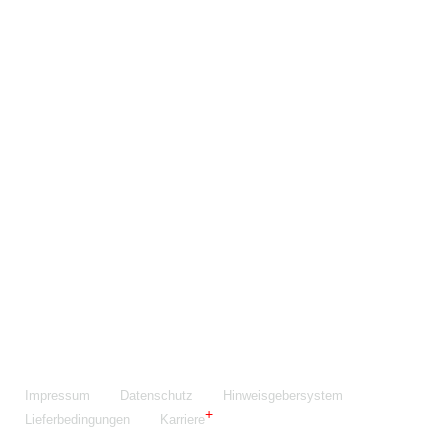
Maschinenfabrik NIEHOFF GmbH & Co. KG
Walter-Niehoff-Str. 2
91126 Schwabach
Anfahrt Google Maps
Fon:
+49 9122 977-0
E-Mail:
info@niehoff.de
Fax:
+49 9122 977-155
Impressum
Datenschutz
Hinweisgebersystem
Lieferbedingungen
Karriere