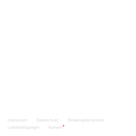
Maschinenfabrik NIEHOFF GmbH & Co. KG
Walter-Niehoff-Str. 2
91126 Schwabach
Anfahrt Google Maps
Fon:
+49 9122 977-0
E-Mail:
info@niehoff.de
Fax:
+49 9122 977-155
Impressum
Datenschutz
Hinweisgebersystem
Lieferbedingungen
Karriere