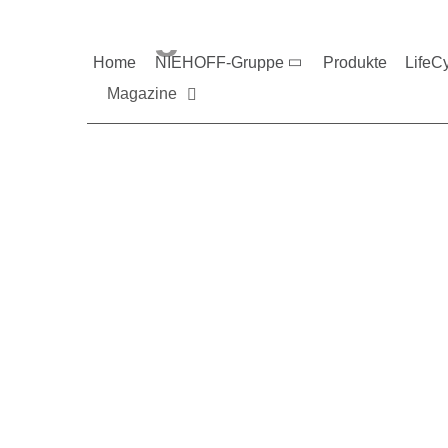
Magazine und V
Home
NIEHOFF-Gruppe
Produkte
LifeC
Magazine
Sie möchten mehr üb
Nehmen Sie gerne Ko