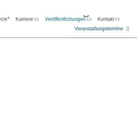
eranstaltungen
ycle
Karriere
Veröffentlichungen
Kontakt
Veranstaltungstermine
er NIEHOFF oder unsere P
ntakt zu uns auf.