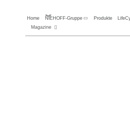
Magazine und V
Home
NIEHOFF-Gruppe
Produkte
LifeC
Magazine
Sie möchten mehr üb
Nehmen Sie gerne Ko