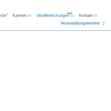
eranstaltungen
ycle
Karriere
Veröffentlichungen
Kontakt
Veranstaltungstermine
er NIEHOFF oder unsere P
ntakt zu uns auf.