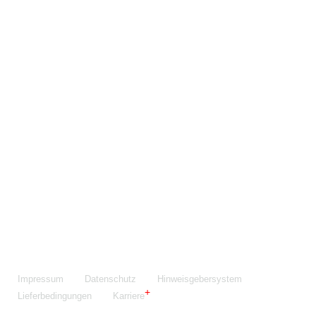
Maschinenfabrik NIEHOFF GmbH & Co. KG
Walter-Niehoff-Str. 2
91126 Schwabach
Anfahrt Google Maps
Fon:
+49 9122 977-0
E-Mail:
info@niehoff.de
Fax:
+49 9122 977-155
Impressum
Datenschutz
Hinweisgebersystem
Lieferbedingungen
Karriere