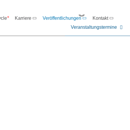
eranstaltungen
ycle
Karriere
Veröffentlichungen
Kontakt
Veranstaltungstermine
er NIEHOFF oder unsere P
ntakt zu uns auf.