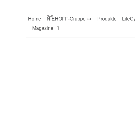
Magazine und V
Home
NIEHOFF-Gruppe
Produkte
LifeC
Magazine
Sie möchten mehr üb
Nehmen Sie gerne Ko