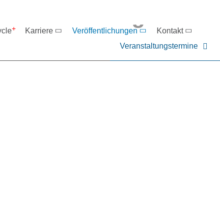
eranstaltungen
ycle
Karriere
Veröffentlichungen
Kontakt
Veranstaltungstermine
er NIEHOFF oder unsere P
ntakt zu uns auf.