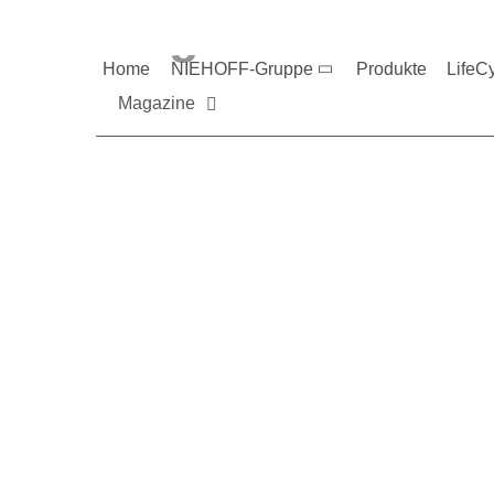
Magazine und V
Home
NIEHOFF-Gruppe
Produkte
LifeC
Magazine
Sie möchten mehr üb
Nehmen Sie gerne Ko