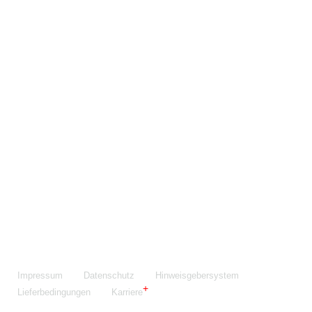
Maschinenfabrik NIEHOFF GmbH & Co. KG
Walter-Niehoff-Str. 2
91126 Schwabach
Anfahrt Google Maps
Fon:
+49 9122 977-0
E-Mail:
info@niehoff.de
Fax:
+49 9122 977-155
Impressum
Datenschutz
Hinweisgebersystem
Lieferbedingungen
Karriere