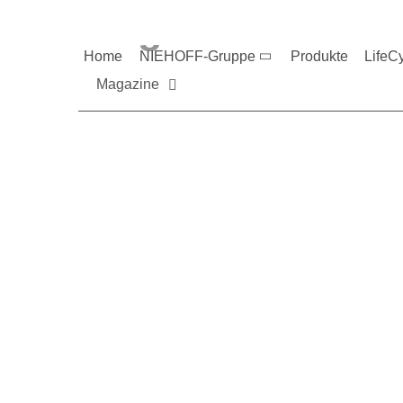
Magazine und V
Home
NIEHOFF-Gruppe
Produkte
LifeC
Magazine
Sie möchten mehr üb
Nehmen Sie gerne Ko