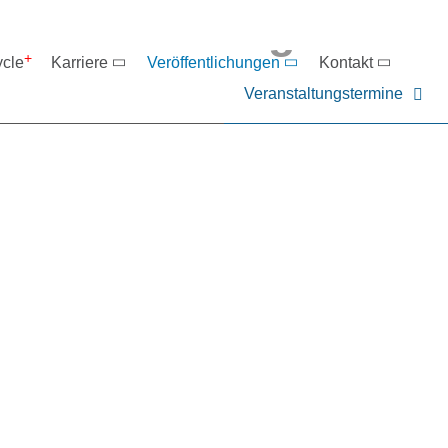
eranstaltungen
ycle
Karriere
Veröffentlichungen
Kontakt
Veranstaltungstermine
er NIEHOFF oder unsere P
ntakt zu uns auf.