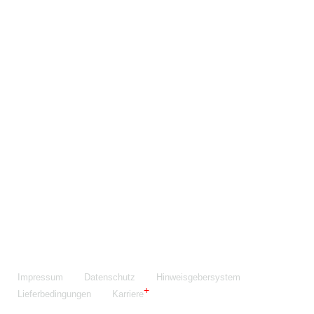
Maschinenfabrik NIEHOFF GmbH & Co. KG
Walter-Niehoff-Str. 2
91126 Schwabach
Anfahrt Google Maps
Fon:
+49 9122 977-0
E-Mail:
info@niehoff.de
Fax:
+49 9122 977-155
Impressum
Datenschutz
Hinweisgebersystem
Lieferbedingungen
Karriere