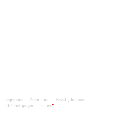
Maschinenfabrik NIEHOFF GmbH & Co. KG
Walter-Niehoff-Str. 2
91126 Schwabach
Anfahrt Google Maps
Fon:
+49 9122 977-0
E-Mail:
info@niehoff.de
Fax:
+49 9122 977-155
Impressum
Datenschutz
Hinweisgebersystem
Lieferbedingungen
Karriere