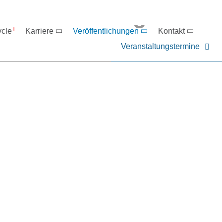
eranstaltungen
ycle
Karriere
Veröffentlichungen
Kontakt
Veranstaltungstermine
er NIEHOFF oder unsere P
ntakt zu uns auf.