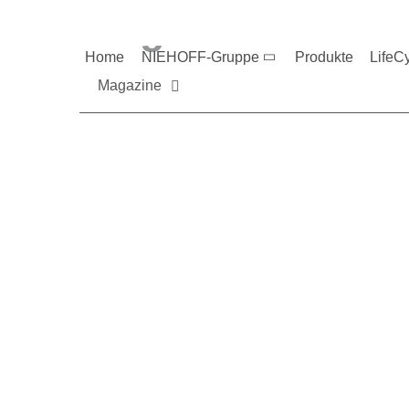
Magazine und V
Home
NIEHOFF-Gruppe
Produkte
LifeC
Magazine
Sie möchten mehr üb
Nehmen Sie gerne Ko