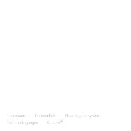
Maschinenfabrik NIEHOFF GmbH & Co. KG
Walter-Niehoff-Str. 2
91126 Schwabach
Anfahrt Google Maps
Fon:
+49 9122 977-0
E-Mail:
info@niehoff.de
Fax:
+49 9122 977-155
Impressum
Datenschutz
Hinweisgebersystem
Lieferbedingungen
Karriere