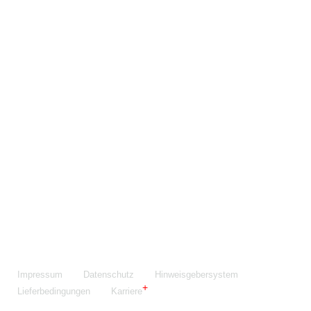
Maschinenfabrik NIEHOFF GmbH & Co. KG
Walter-Niehoff-Str. 2
91126 Schwabach
Anfahrt Google Maps
Fon:
+49 9122 977-0
E-Mail:
info@niehoff.de
Fax:
+49 9122 977-155
Impressum
Datenschutz
Hinweisgebersystem
Lieferbedingungen
Karriere