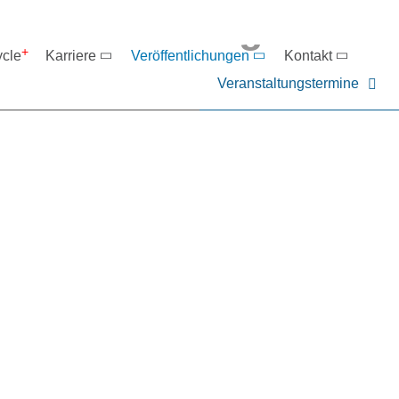
eranstaltungen
ycle
Karriere
Veröffentlichungen
Kontakt
Veranstaltungstermine
er NIEHOFF oder unsere P
ntakt zu uns auf.