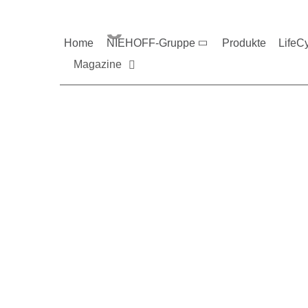
Magazine und V
Home
NIEHOFF-Gruppe
Produkte
LifeC
Magazine
Sie möchten mehr üb
Nehmen Sie gerne Ko