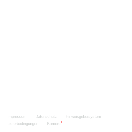
Maschinenfabrik NIEHOFF GmbH & Co. KG
Walter-Niehoff-Str. 2
91126 Schwabach
Anfahrt Google Maps
Fon:
+49 9122 977-0
E-Mail:
info@niehoff.de
Fax:
+49 9122 977-155
Impressum
Datenschutz
Hinweisgebersystem
Lieferbedingungen
Karriere