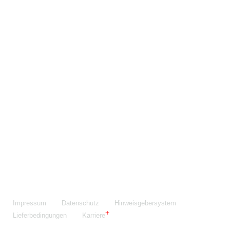
Maschinenfabrik NIEHOFF GmbH & Co. KG
Walter-Niehoff-Str. 2
91126 Schwabach
Anfahrt Google Maps
Fon:
+49 9122 977-0
E-Mail:
info@niehoff.de
Fax:
+49 9122 977-155
Impressum
Datenschutz
Hinweisgebersystem
Lieferbedingungen
Karriere