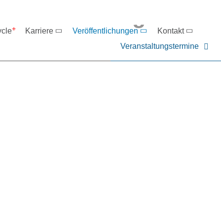
eranstaltungen
ycle
Karriere
Veröffentlichungen
Kontakt
Veranstaltungstermine
er NIEHOFF oder unsere P
ntakt zu uns auf.