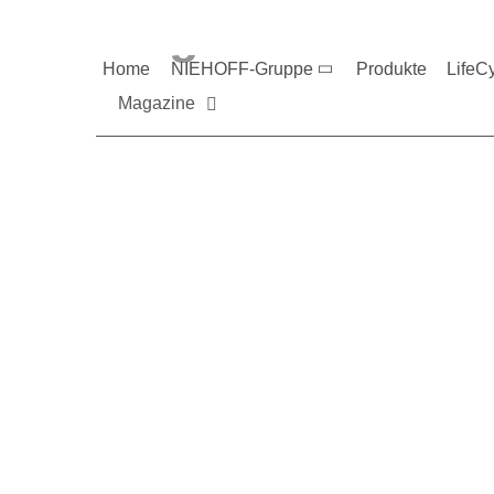
Magazine und V
Home
NIEHOFF-Gruppe
Produkte
LifeC
Magazine
Sie möchten mehr üb
Nehmen Sie gerne Ko