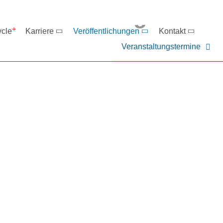
eranstaltungen
ycle
Karriere
Veröffentlichungen
Kontakt
Veranstaltungstermine
er NIEHOFF oder unsere P
ntakt zu uns auf.