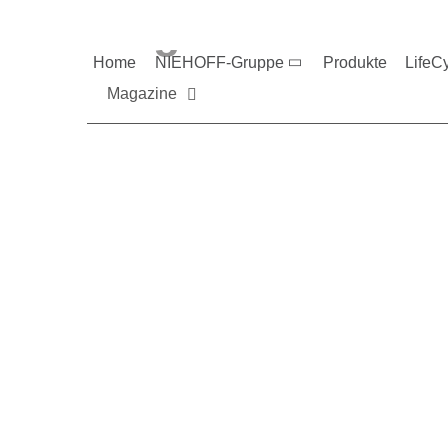
Magazine und V
Home
NIEHOFF-Gruppe
Produkte
LifeC
Magazine
Sie möchten mehr üb
Nehmen Sie gerne Ko