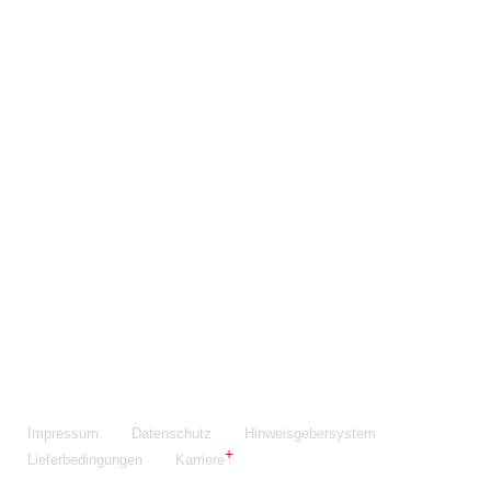
Maschinenfabrik NIEHOFF GmbH & Co. KG
Walter-Niehoff-Str. 2
91126 Schwabach
Anfahrt Google Maps
Fon:
+49 9122 977-0
E-Mail:
info@niehoff.de
Fax:
+49 9122 977-155
Impressum
Datenschutz
Hinweisgebersystem
Lieferbedingungen
Karriere