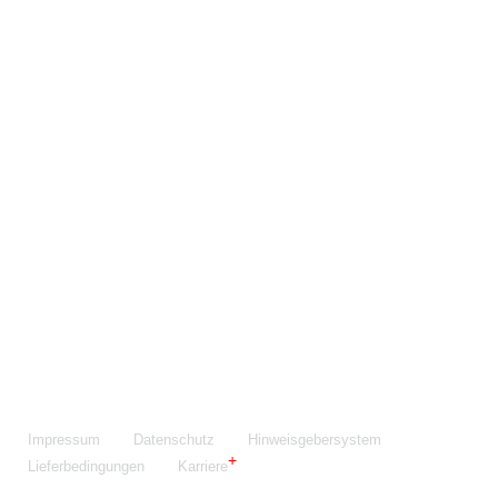
Maschinenfabrik NIEHOFF GmbH & Co. KG
Walter-Niehoff-Str. 2
91126 Schwabach
Anfahrt Google Maps
Fon:
+49 9122 977-0
E-Mail:
info@niehoff.de
Fax:
+49 9122 977-155
Impressum
Datenschutz
Hinweisgebersystem
Lieferbedingungen
Karriere