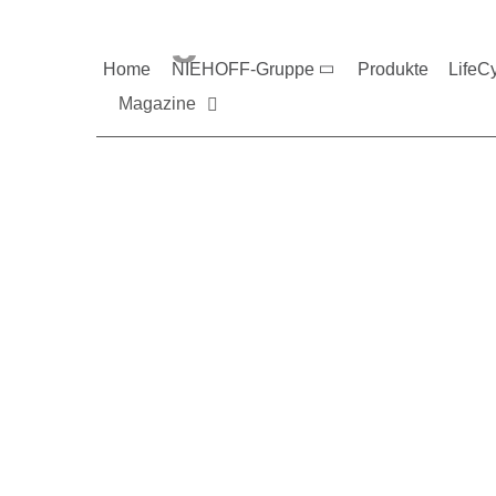
Magazine und V
Home
NIEHOFF-Gruppe
Produkte
LifeC
Magazine
Sie möchten mehr üb
Nehmen Sie gerne Ko