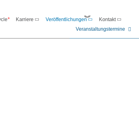
eranstaltungen
ycle
Karriere
Veröffentlichungen
Kontakt
Veranstaltungstermine
er NIEHOFF oder unsere P
ntakt zu uns auf.