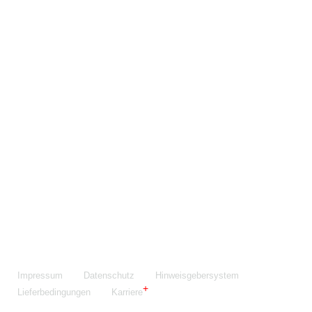
Maschinenfabrik NIEHOFF GmbH & Co. KG
Walter-Niehoff-Str. 2
91126 Schwabach
Anfahrt Google Maps
Fon:
+49 9122 977-0
E-Mail:
info@niehoff.de
Fax:
+49 9122 977-155
Impressum
Datenschutz
Hinweisgebersystem
Lieferbedingungen
Karriere